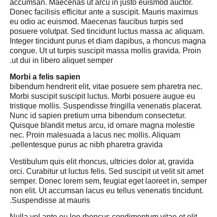
accumsan. Maecenas ut arcu in justo euismod auctor.
Donec facilisis efficitur ante a suscipit. Mauris maximus
eu odio ac euismod. Maecenas faucibus turpis sed
posuere volutpat. Sed tincidunt luctus massa ac aliquam.
Integer tincidunt purus et diam dapibus, a rhoncus magna
congue. Ut ut turpis suscipit massa mollis gravida. Proin
ut dui in libero aliquet semper.
Morbi a felis sapien
bibendum hendrerit elit, vitae posuere sem pharetra nec.
Morbi suscipit suscipit luctus. Morbi posuere augue eu
tristique mollis. Suspendisse fringilla venenatis placerat.
Nunc id sapien pretium urna bibendum consectetur.
Quisque blandit metus arcu, id ornare magna molestie
nec. Proin malesuada a lacus nec mollis. Aliquam
pellentesque purus ac nibh pharetra gravida.
Vestibulum quis elit rhoncus, ultricies dolor at, gravida
orci. Curabitur ut luctus felis. Sed suscipit ut velit sit amet
semper. Donec lorem sem, feugiat eget laoreet in, semper
non elit. Ut accumsan lacus eu tellus venenatis tincidunt.
Suspendisse at mauris.
Nulla vel ante eu leo rhoncus condimentum vitae et elit.