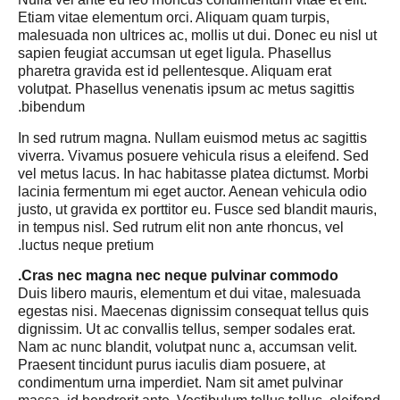
Etiam vitae elementum orci. Aliquam quam turpis,
malesuada non ultrices ac, mollis ut dui. Donec eu nisl ut
sapien feugiat accumsan ut eget ligula. Phasellus
pharetra gravida est id pellentesque. Aliquam erat
volutpat. Phasellus venenatis ipsum ac metus sagittis
bibendum.
In sed rutrum magna. Nullam euismod metus ac sagittis
viverra. Vivamus posuere vehicula risus a eleifend. Sed
vel metus lacus. In hac habitasse platea dictumst. Morbi
lacinia fermentum mi eget auctor. Aenean vehicula odio
justo, ut gravida ex porttitor eu. Fusce sed blandit mauris,
in tempus nisl. Sed rutrum elit non ante rhoncus, vel
luctus neque pretium.
Cras nec magna nec neque pulvinar commodo.
Duis libero mauris, elementum et dui vitae, malesuada
egestas nisi. Maecenas dignissim consequat tellus quis
dignissim. Ut ac convallis tellus, semper sodales erat.
Nam ac nunc blandit, volutpat nunc a, accumsan velit.
Praesent tincidunt purus iaculis diam posuere, at
condimentum urna imperdiet. Nam sit amet pulvinar