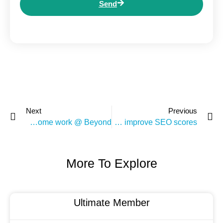
Send
Next
Previous
Fun, fun, and more fun! come work @ Beyond
Case Study: How to improve SEO scores
More To Explore
Ultimate Member