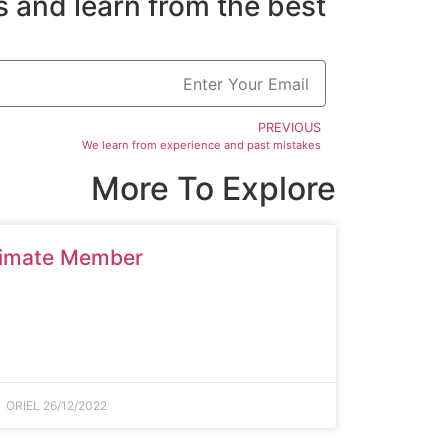
 and learn from the best
PREVIOUS
We learn from experience and past mistakes
More To Explore
timate Member
ORIEL
26/12/2022