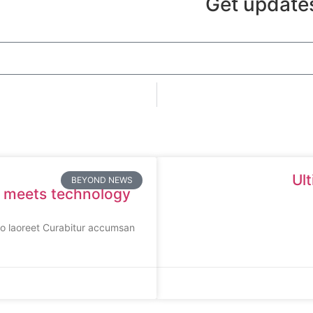
Get updates
Ul
BEYOND NEWS
 meets technology
leo laoreet Curabitur accumsan