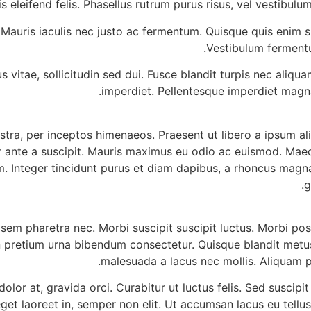
isis eleifend felis. Phasellus rutrum purus risus, vel vestib
auris iaculis nec justo ac fermentum. Quisque quis enim si
Vestibulum fermentu
 vitae, sollicitudin sed dui. Fusce blandit turpis nec aliq
imperdiet. Pellentesque imperdiet magna t
ostra, per inceptos himenaeos. Praesent ut libero a ipsum 
tur ante a suscipit. Mauris maximus eu odio ac euismod. Mae
m. Integer tincidunt purus et diam dapibus, a rhoncus magna
g
 sem pharetra nec. Morbi suscipit suscipit luctus. Morbi po
ien pretium urna bibendum consectetur. Quisque blandit metu
malesuada a lacus nec mollis. Aliquam p
 dolor at, gravida orci. Curabitur ut luctus felis. Sed suscip
eget laoreet in, semper non elit. Ut accumsan lacus eu tellus