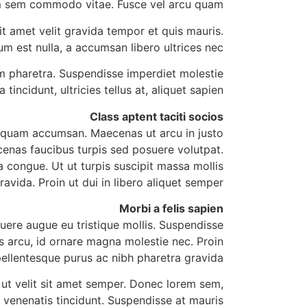
ulum sem commodo vitae. Fusce vel arcu quam.
t amet velit gravida tempor et quis mauris.
m est nulla, a accumsan libero ultrices nec.
uam pharetra. Suspendisse imperdiet molestie
incidunt, ultricies tellus at, aliquet sapien.
Class aptent taciti socios
aliquam accumsan. Maecenas ut arcu in justo
cenas faucibus turpis sed posuere volutpat.
 congue. Ut ut turpis suscipit massa mollis
ravida. Proin ut dui in libero aliquet semper.
Morbi a felis sapien
suere augue eu tristique mollis. Suspendisse
s arcu, id ornare magna molestie nec. Proin
ellentesque purus ac nibh pharetra gravida.
it ut velit sit amet semper. Donec lorem sem,
 venenatis tincidunt. Suspendisse at mauris.