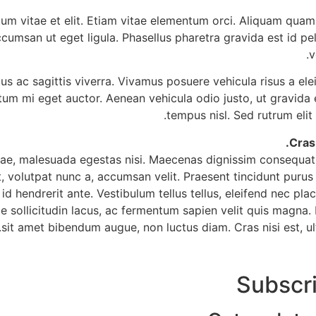
um vitae et elit. Etiam vitae elementum orci. Aliquam quam t
ccumsan ut eget ligula. Phasellus pharetra gravida est id pe
v
 ac sagittis viverra. Vivamus posuere vehicula risus a elei
tum mi eget auctor. Aenean vehicula odio justo, ut gravida e
tempus nisl. Sed rutrum elit
Cras
tae, malesuada egestas nisi. Maecenas dignissim consequat te
, volutpat nunc a, accumsan velit. Praesent tincidunt puru
d hendrerit ante. Vestibulum tellus tellus, eleifend nec plac
 sollicitudin lacus, ac fermentum sapien velit quis magna. 
sit amet bibendum augue, non luctus diam. Cras nisi est, ultr
Subscr