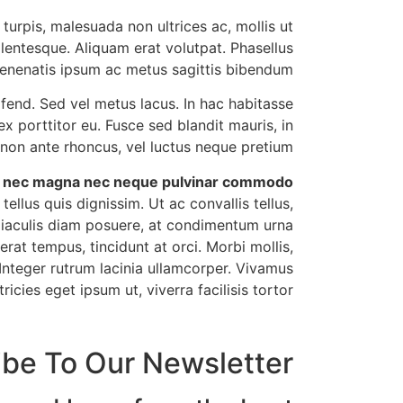
urpis, malesuada non ultrices ac, mollis ut
llentesque. Aliquam erat volutpat. Phasellus
enenatis ipsum ac metus sagittis bibendum.
fend. Sed vel metus lacus. In hac habitasse
x porttitor eu. Fusce sed blandit mauris, in
 non ante rhoncus, vel luctus neque pretium.
 nec magna nec neque pulvinar commodo.
llus quis dignissim. Ut ac convallis tellus,
s iaculis diam posuere, at condimentum urna
erat tempus, tincidunt at orci. Morbi mollis,
Integer rutrum lacinia ullamcorper. Vivamus
icies eget ipsum ut, viverra facilisis tortor.
ibe To Our Newsletter